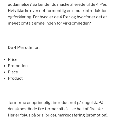
uddannelse? Så kender du måske allerede til de 4 P’er.
k
Hvis ikke kræver det formentlig en smule introduktion
og forklaring. For hvad er de 4 P’er, og hvorfor er det et
meget omtalt emne inden for virksomheder?
De 4 P’er står for:
Price
Promotion
Place
Product
Termerne er oprindeligt introduceret på engelsk. På
dansk består de fire termer altså ikke helt af fire p’er.
Her er fokus på pris (price), markedsføring (promotion),