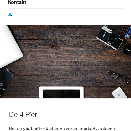
Kontakt
P
r
i
v
a
t
l
i
v
s
p
o
l
De 4 P’er
i
t
i
Har du gået på HHX eller en anden markeds-relevant