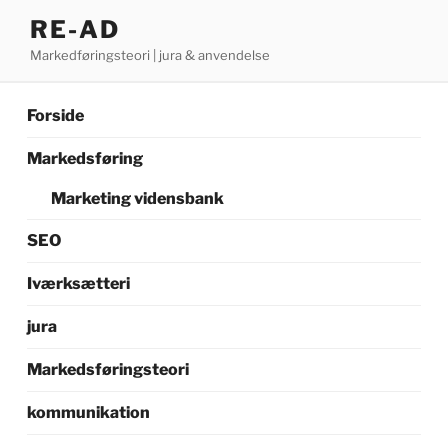
Videre
RE-AD
til
Markedføringsteori | jura & anvendelse
indhold
Forside
Markedsføring
Marketing vidensbank
SEO
Iværksætteri
jura
Markedsføringsteori
kommunikation