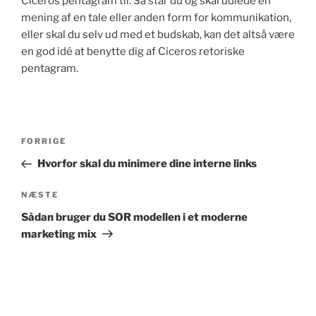
Ciceros pentagram til. Så står du og skal udlede en
mening af en tale eller anden form for kommunikation,
eller skal du selv ud med et budskab, kan det altså være
en god idé at benytte dig af Ciceros retoriske
pentagram.
Indlægsnavigation
Forrige
FORRIGE
indlæg
Hvorfor skal du minimere dine interne links
Næste
NÆSTE
indlæg
Sådan bruger du SOR modellen i et moderne
marketing mix