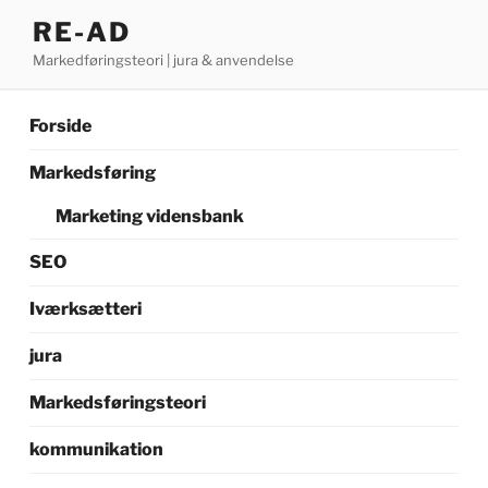
Videre
RE-AD
til
Markedføringsteori | jura & anvendelse
indhold
Forside
Markedsføring
Marketing vidensbank
SEO
Iværksætteri
jura
Markedsføringsteori
kommunikation