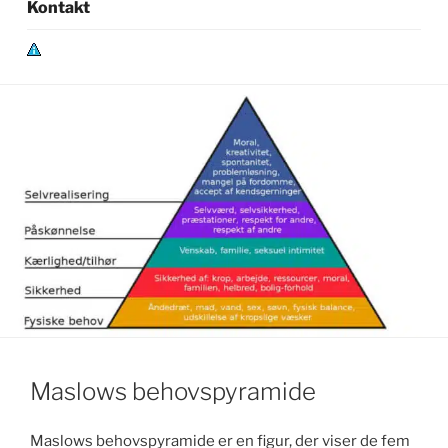
Kontakt
P
r
i
v
a
t
l
i
v
s
p
o
l
Maslows behovspyramide
i
t
i
Maslows behovspyramide er en figur, der viser de fem