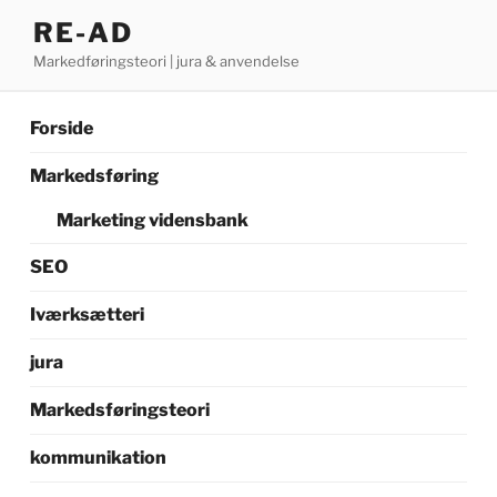
Videre
RE-AD
til
Markedføringsteori | jura & anvendelse
indhold
Forside
Markedsføring
Marketing vidensbank
SEO
Iværksætteri
jura
Markedsføringsteori
kommunikation