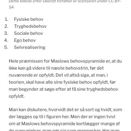
Dette billede efter Ukendt forfatter er licenseret under CC BY-
SA
Fysiske behov
Tryghedsbehov
Sociale behov
Ego behov
Selvrealisering
Hele præmissen for Maslows behovspyramide er, at du
ikke kan gå videre til næste behovstrin, før det
nuværende er opfyldt. Det vil altså sige, at man, i
teorien, skal have alle sine fysiske behov opfyldt, før
man begynder at søge efter at få sine tryghedsbehov
opfyldt.
Man kan diskutere, hvorvidt det er så sort og hvidt, som
der lægges op til i figuren her. Men der er ingen tvivl
om at Maslows behovspyramide kortlægger mange af
de overvejelser, man gør sig som mennesker. Har man