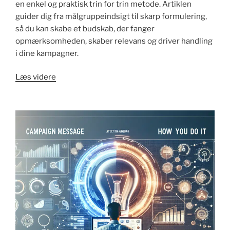
en enkel og praktisk trin for trin metode. Artiklen
guider dig fra målgruppeindsigt til skarp formulering,
så du kan skabe et budskab, der fanger
opmærksomheden, skaber relevans og driver handling
i dine kampagner.
"Hvordan
Læs videre
udvikler
man
et
kampagnebudskab:
trin
for
trin
guide"