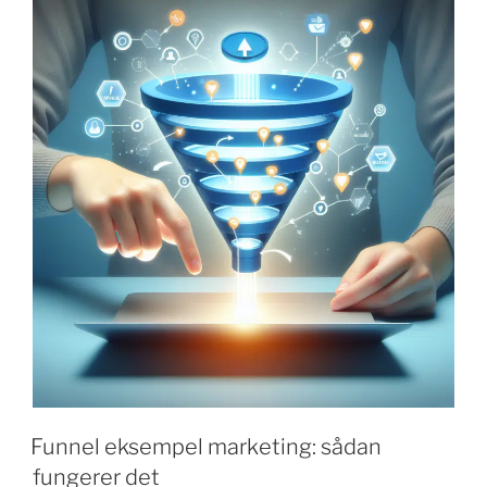
en
enkel
guide"
Funnel eksempel marketing: sådan
fungerer det