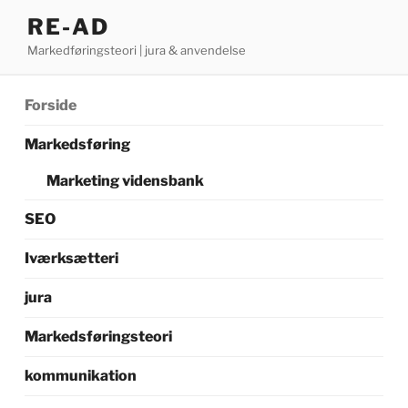
Videre
RE-AD
til
Markedføringsteori | jura & anvendelse
indhold
Forside
Markedsføring
Marketing vidensbank
SEO
Iværksætteri
jura
Markedsføringsteori
kommunikation