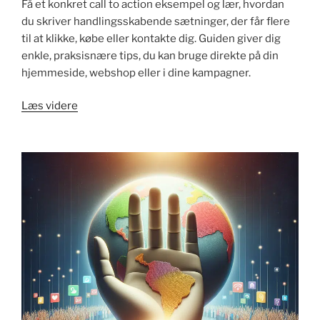
Få et konkret call to action eksempel og lær, hvordan
du skriver handlingsskabende sætninger, der får flere
til at klikke, købe eller kontakte dig. Guiden giver dig
enkle, praksisnære tips, du kan bruge direkte på din
hjemmeside, webshop eller i dine kampagner.
"Call
Læs videre
to
action
eksempel:
guide
med
klare
tips"