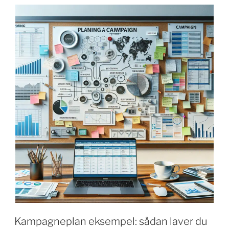
en
kampagneplan:
trin
for
trin
guide"
Kampagneplan eksempel: sådan laver du