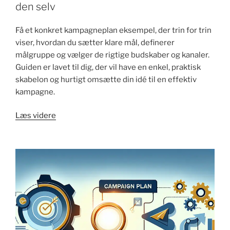
den selv
Få et konkret kampagneplan eksempel, der trin for trin
viser, hvordan du sætter klare mål, definerer
målgruppe og vælger de rigtige budskaber og kanaler.
Guiden er lavet til dig, der vil have en enkel, praktisk
skabelon og hurtigt omsætte din idé til en effektiv
kampagne.
"Kampagneplan
Læs videre
eksempel:
sådan
laver
du
den
selv"