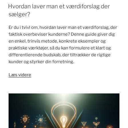
Hvordan laver man et værdiforslag der
sælger?
Er du i tvivl om, hvordan laver man et værdiforslag, der
faktisk overbeviser kunderne? Denne guide giver dig
en enkel, trinvis metode, konkrete eksempler og
praktiske værktøjer, så du kan formulere et klart og
differentierende budskab, der tiltrækker de rigtige
kunder og styrker din forretning.
"Hvordan
Læs videre
laver
man
et
værdiforslag
der
sælger?"