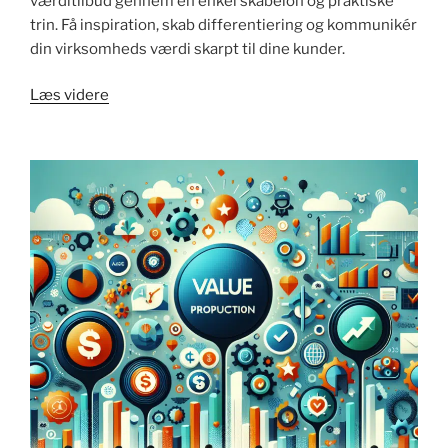
værditilbud gennem en enkel skabelon og praktiske
trin. Få inspiration, skab differentiering og kommunikér
din virksomheds værdi skarpt til dine kunder.
"Value
Læs videre
proposition
eksempel:
guide
og
skabelon"