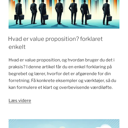
Hvad er value proposition? forklaret
enkelt
Hvad er value proposition, og hvordan bruger du det i
praksis? I denne artikel får du en enkel forklaring på
begrebet og lærer, hvorfor det er afgørende for din
forretning. Få konkrete eksempler og værktøjer, så du
kan formulere et klart og overbevisende værdiløfte.
"Hvad
Læs videre
er
value
proposition?
forklaret