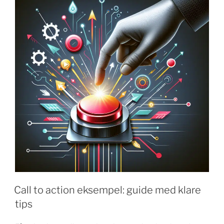
call
to
action
der
virker"
Call to action eksempel: guide med klare
tips