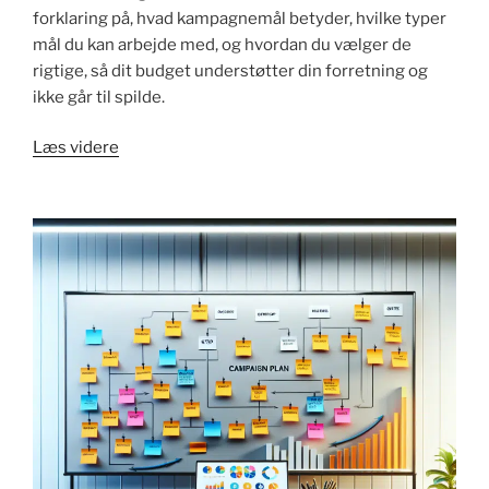
forklaring på, hvad kampagnemål betyder, hvilke typer
mål du kan arbejde med, og hvordan du vælger de
rigtige, så dit budget understøtter din forretning og
ikke går til spilde.
"Hvad
Læs videre
er
kampagnemål?
få
styr
på
målene"