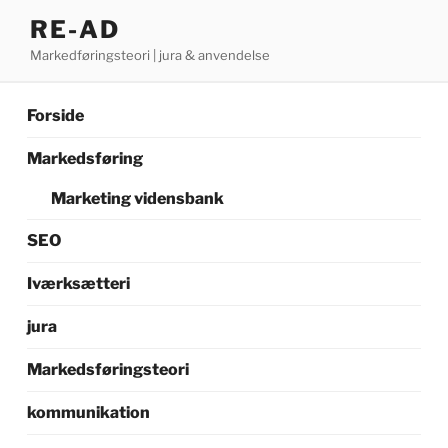
Videre
RE-AD
til
Markedføringsteori | jura & anvendelse
indhold
Forside
Markedsføring
Marketing vidensbank
SEO
Iværksætteri
jura
Markedsføringsteori
kommunikation