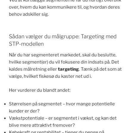
Ved at kortlægge segmenterne får du hurtigt overblik
over,
hvem
du kan kommunikere til, og hvordan deres
behov adskiller sig.
Sådan vælger du målgruppe: Targeting med
STP-modellen
Når du har segmenteret markedet, skal du beslutte,
hvilke segment(er) du vil fokusere din indsats på. Det
kaldes målretning eller
targeting
. Tænk på det som at
vælge, hvilket fiskesø du kaster net ud i.
Her vurderer du blandt andet:
Størrelsen på segmentet – hvor mange potentielle
kunder er der?
Vækstpotentiale – er segmentet i vækst, og kan det
blive mere attraktivt fremover?
Købekraft og rentabilitet – tjener du penge på