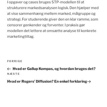
I opgaver og cases bruges STP-modellen til at
strukturere markedsanalysen logisk. Den hjælper med
at vise sammenhæng mellem marked, målgruppe og
strategi. For studerende giver den en klar ramme, som
censorer genkender og forventer. I praksis gør
modellen det lettere at omsætte analyse til konkrete
marketingtiltag.
Indlægsnavigation
Forrige
FORRIGE
indlæg
Hvad er Gallup Kompas, og hvordan bruges det?
Næste
NÆSTE
indlæg
Hvad er Rogers’ Diffusion? En enkel forklaring