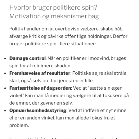
Hvorfor bruger politikere spin?
Motivation og mekanismer bag
Politik handler om at overbevise vælgere, skabe håb,
afværge kritik og påvirke offentlige holdninger. Derfor
bruger politikere spin i flere situationer:
Damage control
: Når en politiker er i modvind, bruges
spin for at minimere skaden.
Fremhævelse af resultater
: Politiske sejre skal stråle
klart, også selv om fortjenesten er lille.
Fastsættelse af dagsorden
: Ved at “sætte sin egen
vinkel” kan man få medier og vælgere til at fokusere på
de emner, der gavner en selv.
Opmærksomhedsstyring
: Ved at indføre et nyt emne
eller en anden vinkel, kan man aflede fokus fra et
problem.