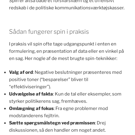
Spin er altså både et forsvarsværn og et offensivt
redskab i de politiske kommunikationsværktøjskasser.
Sådan fungerer spin i praksis
I praksis vil spin ofte tage udgangspunkt i enten en
formulering, en præsentation af data eller en vinkel på
en sag. Her nogle af de mest brugte spin-teknikker:
Valg af ord
: Negative beslutninger præsenteres med
positive toner (“besparelser” bliver til
“effektiviseringer”).
Udvælgelse af fakta
: Kun de tal eller eksempler, som
styrker politikerens sag, fremhæves.
Omlægning af fokus
: Fra egne problemer mod
modstanderens fejltrin.
Sætte spørgsmålstegn ved præmissen
: Drej
diskussionen, så den handler om noget andet.