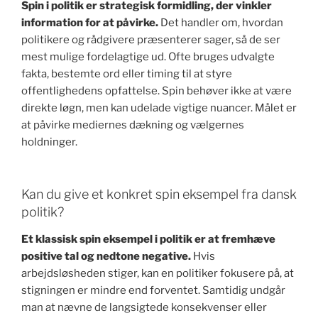
Spin i politik er strategisk formidling, der vinkler
information for at påvirke.
Det handler om, hvordan
politikere og rådgivere præsenterer sager, så de ser
mest mulige fordelagtige ud. Ofte bruges udvalgte
fakta, bestemte ord eller timing til at styre
offentlighedens opfattelse. Spin behøver ikke at være
direkte løgn, men kan udelade vigtige nuancer. Målet er
at påvirke mediernes dækning og vælgernes
holdninger.
Kan du give et konkret spin eksempel fra dansk
politik?
Et klassisk spin eksempel i politik er at fremhæve
positive tal og nedtone negative.
Hvis
arbejdsløsheden stiger, kan en politiker fokusere på, at
stigningen er mindre end forventet. Samtidig undgår
man at nævne de langsigtede konsekvenser eller