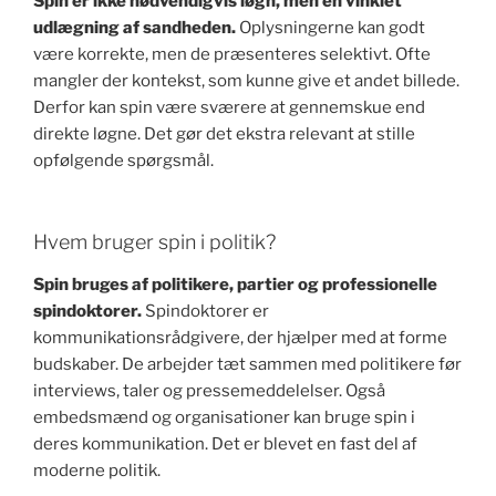
Spin er ikke nødvendigvis løgn, men en vinklet
udlægning af sandheden.
Oplysningerne kan godt
være korrekte, men de præsenteres selektivt. Ofte
mangler der kontekst, som kunne give et andet billede.
Derfor kan spin være sværere at gennemskue end
direkte løgne. Det gør det ekstra relevant at stille
opfølgende spørgsmål.
Hvem bruger spin i politik?
Spin bruges af politikere, partier og professionelle
spindoktorer.
Spindoktorer er
kommunikationsrådgivere, der hjælper med at forme
budskaber. De arbejder tæt sammen med politikere før
interviews, taler og pressemeddelelser. Også
embedsmænd og organisationer kan bruge spin i
deres kommunikation. Det er blevet en fast del af
moderne politik.