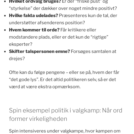
Hvilket ordvalg bruges?
Er der “friske pust” og
“styrkelse” der dækker over noget mindre positivt?
Hvilke fakta udelades?
Præsenteres kun de tal, der
understøtter afsenderens position?
Hvem kommer til orde?
Får kritikere eller
modstandere plads, eller er det kun de “rigtige”
eksperter?
Skifter talspersonen emne?
Forsøges samtalen at
drejes?
Ofte kan du følge pengene – eller se på, hvem der får
“det gode lys”. Er det altid politikeren selv, så er det
værd at være ekstra opmærksom.
Spin eksempel politik i valgkamp: Når ord
former virkeligheden
Spin intensiveres under valgkampe, hvor kampen om