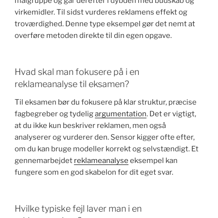
målgruppe og går derefter i dybden med budskab og
virkemidler. Til sidst vurderes reklamens effekt og
troværdighed. Denne type eksempel gør det nemt at
overføre metoden direkte til din egen opgave.
Hvad skal man fokusere på i en
reklameanalyse til eksamen?
Til eksamen bør du fokusere på klar struktur, præcise
fagbegreber og tydelig
argumentation
. Det er vigtigt,
at du ikke kun beskriver reklamen, men også
analyserer og vurderer den. Sensor kigger ofte efter,
om du kan bruge modeller korrekt og selvstændigt. Et
gennemarbejdet
reklameanalyse
eksempel kan
fungere som en god skabelon for dit eget svar.
Hvilke typiske fejl laver man i en