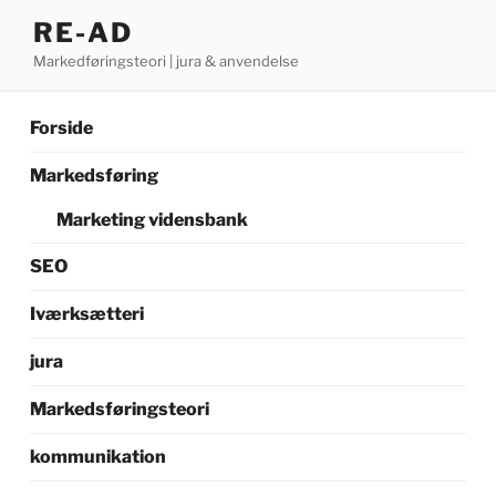
Videre
RE-AD
til
Markedføringsteori | jura & anvendelse
indhold
Forside
Markedsføring
Marketing vidensbank
SEO
Iværksætteri
jura
Markedsføringsteori
kommunikation