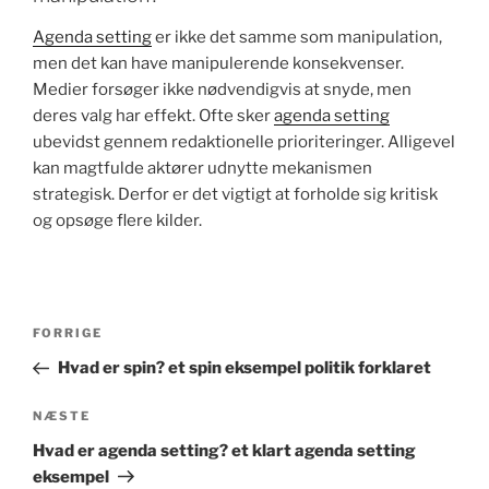
Agenda setting
er ikke det samme som manipulation,
men det kan have manipulerende konsekvenser.
Medier forsøger ikke nødvendigvis at snyde, men
deres valg har effekt. Ofte sker
agenda setting
ubevidst gennem redaktionelle prioriteringer. Alligevel
kan magtfulde aktører udnytte mekanismen
strategisk. Derfor er det vigtigt at forholde sig kritisk
og opsøge flere kilder.
Indlægsnavigation
Forrige
FORRIGE
indlæg
Hvad er spin? et spin eksempel politik forklaret
Næste
NÆSTE
indlæg
Hvad er agenda setting? et klart agenda setting
eksempel