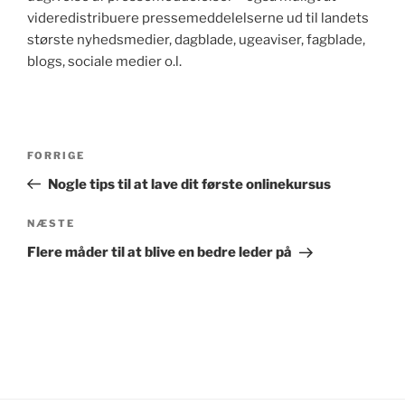
videredistribuere pressemeddelelserne ud til landets
største nyhedsmedier, dagblade, ugeaviser, fagblade,
blogs, sociale medier o.l.
Indlægsnavigation
Forrige
FORRIGE
indlæg
Nogle tips til at lave dit første onlinekursus
Næste
NÆSTE
indlæg
Flere måder til at blive en bedre leder på