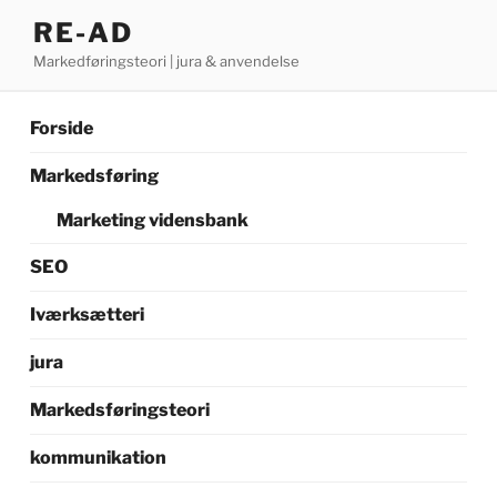
Videre
RE-AD
til
Markedføringsteori | jura & anvendelse
indhold
Forside
Markedsføring
Marketing vidensbank
SEO
Iværksætteri
jura
Markedsføringsteori
kommunikation