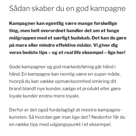
k
Sådan skaber du en god kampagne
Kampagner kan egentlig være mange forskellige
ting, men helt overordnet handler det om at fange
målgruppen med et særligt budskab. Det kan du gøre
på mere eller mindre effektive måder. Vi giver dig
vores bedste tips – og et
real life
eksempel – lige her!
Gode kampagner og god markedsføring går hånd i
hånd. En kampagne kan nemlig være en super måde,
hvorpå du kan vække opmærksomhed omkring dit
brand blandt nye kunder, sælge et produkt eller gøre
loyale kunder endnu mere loyale.
Derfor er det også fordelagtigt at mestre kampagne-
kunsten. Så hvordan gør man lige det? Nedenfor får du
en række tips med udgangspunkt i et eksempel.