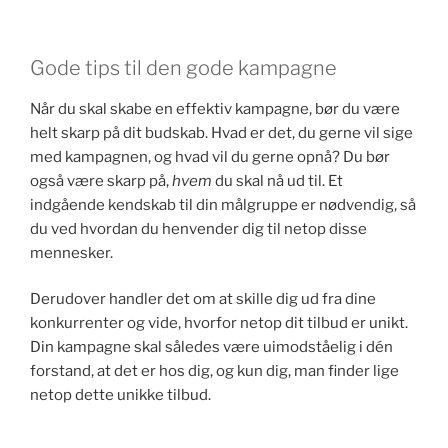
Gode tips til den gode kampagne
Når du skal skabe en effektiv kampagne, bør du være
helt skarp på dit budskab. Hvad er det, du gerne vil sige
med kampagnen, og hvad vil du gerne opnå? Du bør
også være skarp på,
hvem
du skal nå ud til. Et
indgående kendskab til din målgruppe er nødvendig, så
du ved hvordan du henvender dig til netop disse
mennesker.
Derudover handler det om at skille dig ud fra dine
konkurrenter og vide, hvorfor netop dit tilbud er unikt.
Din kampagne skal således være uimodståelig i dén
forstand, at det er hos dig, og kun dig, man finder lige
netop dette unikke tilbud.