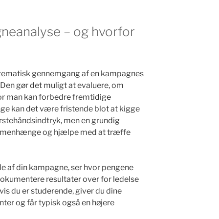
neanalyse – og hvorfor
stematisk gennemgang af en kampagnes
. Den gør det muligt at evaluere, om
or man kan forbedre fremtidige
 kan det være fristende blot at kigge
førstehåndsindtryk, men en grundig
ammenhænge og hjælpe med at træffe
ede af din kampagne, ser hvor pengene
 dokumentere resultater over for ledelse
hvis du er studerende, giver du dine
ter og får typisk også en højere