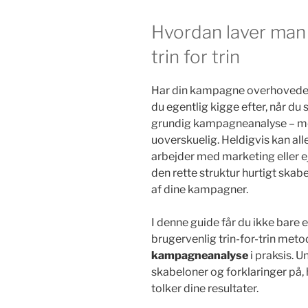
Hvordan laver ma
trin for trin
Har din kampagne overhovedet
du egentlig kigge efter, når du 
grundig kampagneanalyse – me
uoverskuelig. Heldigvis kan all
arbejder med marketing eller 
den rette struktur hurtigt skab
af dine kampagner.
I denne guide får du ikke bare 
brugervenlig trin-for-trin meto
kampagneanalyse
i praksis. 
skabeloner og forklaringer på, 
tolker dine resultater.