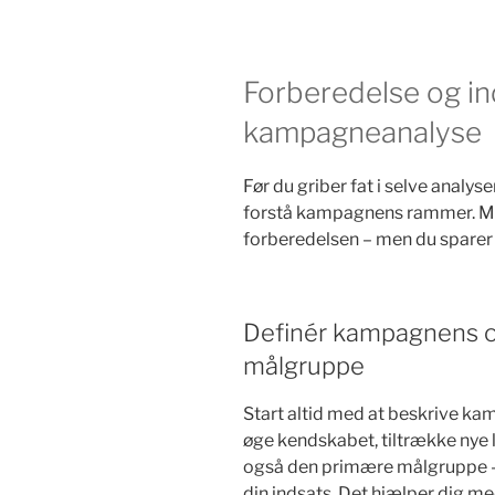
Forberedelse og ind
kampagneanalyse
Før du griber fat i selve analys
forstå kampagnens rammer. Mege
forberedelsen – men du sparer t
Definér kampagnens o
målgruppe
Start altid med at beskrive ka
øge kendskabet, tiltrække nye 
også den primære målgruppe –
din indsats. Det hjælper dig me