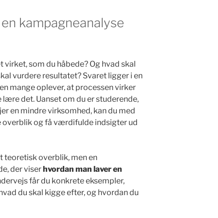
n en kampagneanalyse
 virket, som du håbede? Og hvad skal
skal vurdere resultatet? Svaret ligger i en
n mange oplever, at processen virker
e lære det. Uanset om du er studerende,
ejer en mindre virksomhed, kan du med
e overblik og få værdifulde indsigter ud
et teoretisk overblik, men en
de, der viser
hvordan man laver en
Undervejs får du konkrete eksempler,
hvad du skal kigge efter, og hvordan du