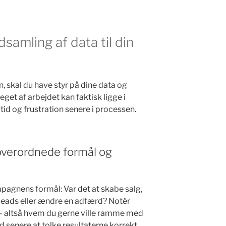
samling af data til din
en, skal du have styr på dine data og
t af arbejdet kan faktisk ligge i
id og frustration senere i processen.
verordnede formål og
mpagnens formål: Var det at skabe salg,
leads eller ændre en adfærd? Notér
 altså hvem du gerne ville ramme med
d senere at tolke resultaterne korrekt.