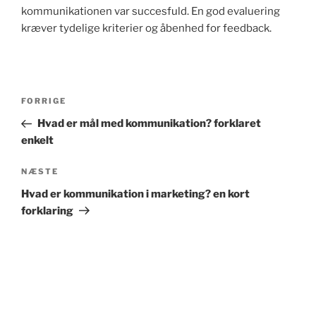
kommunikationen var succesfuld. En god evaluering
kræver tydelige kriterier og åbenhed for feedback.
Indlægsnavigation
Forrige
FORRIGE
indlæg
Hvad er mål med kommunikation? forklaret
enkelt
Næste
NÆSTE
indlæg
Hvad er kommunikation i marketing? en kort
forklaring