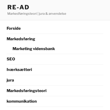
Videre
RE-AD
til
Markedføringsteori | jura & anvendelse
indhold
Forside
Markedsføring
Marketing vidensbank
SEO
Iværksætteri
jura
Markedsføringsteori
kommunikation