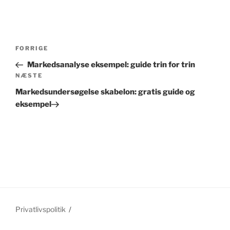
Indlægsnavigation
Forrige
FORRIGE
indlæg
Markedsanalyse eksempel: guide trin for trin
Næste
NÆSTE
indlæg
Markedsundersøgelse skabelon: gratis guide og
eksempel
Privatlivspolitik