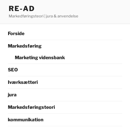
Videre
RE-AD
til
Markedføringsteori | jura & anvendelse
indhold
Forside
Markedsføring
Marketing vidensbank
SEO
Iværksætteri
jura
Markedsføringsteori
kommunikation