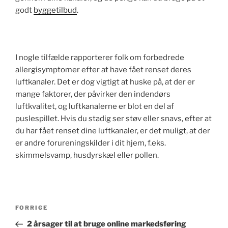
godt
byggetilbud
.
I nogle tilfælde rapporterer folk om forbedrede
allergisymptomer efter at have fået renset deres
luftkanaler. Det er dog vigtigt at huske på, at der er
mange faktorer, der påvirker den indendørs
luftkvalitet, og luftkanalerne er blot en del af
puslespillet. Hvis du stadig ser støv eller snavs, efter at
du har fået renset dine luftkanaler, er det muligt, at der
er andre forureningskilder i dit hjem, f.eks.
skimmelsvamp, husdyrskæl eller pollen.
Indlægsnavigation
Forrige
FORRIGE
indlæg
2 årsager til at bruge online markedsføring