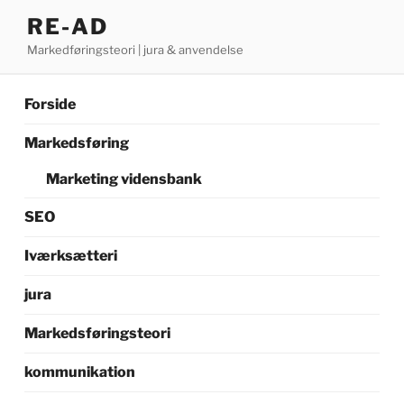
Videre
RE-AD
til
Markedføringsteori | jura & anvendelse
indhold
Forside
Markedsføring
Marketing vidensbank
SEO
Iværksætteri
jura
Markedsføringsteori
kommunikation