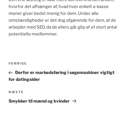
hvorfor det afhænger af, hvad hver enkelt a-kasse
mener giver bedst menig for dem. Under alle
omstændigheder er det dog afgørende for dem, at de
arbejder med SEO, da de ellers går glip af et stort antal
potentielle medlemmer.
Indlægsnavigation
Forrige
FORRIGE
indlæg
Derfor er markedsføring i søgemaskiner vigtigt
for datingsider
Næste
NÆSTE
indlæg
Smykker til mænd og kvinder