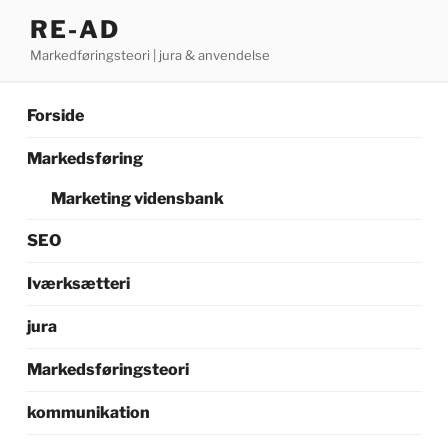
Videre
RE-AD
til
Markedføringsteori | jura & anvendelse
indhold
Forside
Markedsføring
Marketing vidensbank
SEO
Iværksætteri
jura
Markedsføringsteori
kommunikation