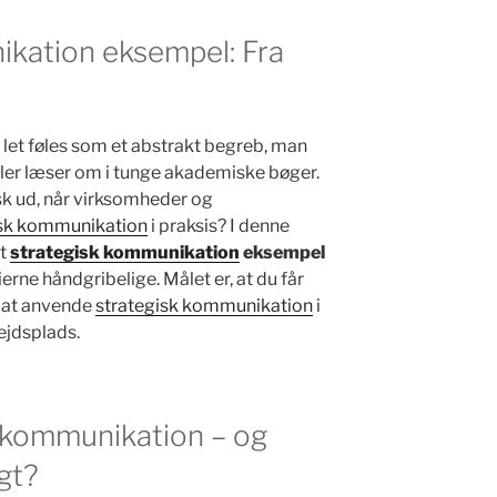
ikation eksempel: Fra
let føles som et abstrakt begreb, man
ller læser om i tunge akademiske bøger.
sk ud, når virksomheder og
isk kommunikation
i praksis? I denne
et
strategisk kommunikation
eksempel
erne håndgribelige. Målet er, at du får
l at anvende
strategisk kommunikation
i
bejdsplads.
k kommunikation – og
igt?