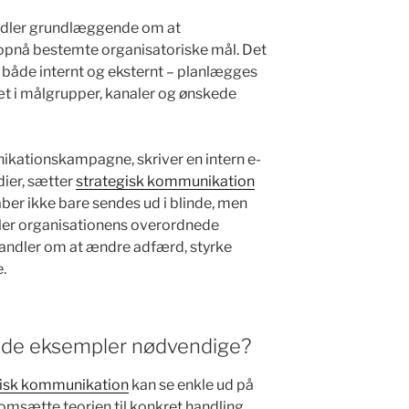
dler grundlæggende om at
opnå bestemte organisatoriske mål. Det
 både internt og eksternt – planlægges
sæt i målgrupper, kanaler og ønskede
kationskampagne, skriver en intern e-
dier, sætter
strategisk kommunikation
kaber ikke bare sendes ud i blinde, men
ler organisationens overordnede
andler om at ændre adfærd, styrke
.
tede eksempler nødvendige?
gisk kommunikation
kan se enkle ud på
omsætte teorien til konkret handling.