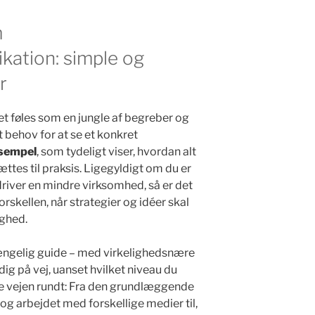
m
ation: simple og
r
t føles som en jungle af begreber og
 behov for at se et konkret
sempel
, som tydeligt viser, hvordan alt
ttes til praksis. Ligegyldigt om du er
driver en mindre virksomhed, så er det
rskellen, når strategier og idéer skal
ighed.
lgængelig guide – med virkelighedsnære
dig på vej, uanset hvilket niveau du
le vejen rundt: Fra den grundlæggende
og arbejdet med forskellige medier til,