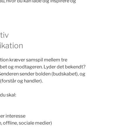
u, hvor du kan lade dig inspirere og
tiv
kation
ion kræver samspil mellem tre
abet og modtageren. Lyder det bekendt?
. Senderen sender bolden (budskabet), og
(forstår og handler).
du skal:
er interesse
, offline, sociale medier)