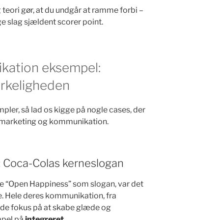
eori gør, at du undgår at ramme forbi –
e slag sjældent scorer point.
kation eksempel:
irkeligheden
mpler, så lad os kigge på nogle cases, der
r marketing og kommunikation.
: Coca-Colas kerneslogan
e “Open Happiness” som slogan, var det
e. Hele deres kommunikation, fra
avde fokus på at skabe glæde og
mpel på
integreret