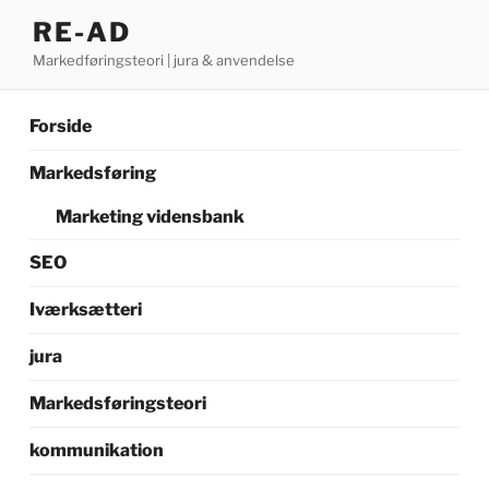
Videre
RE-AD
til
Markedføringsteori | jura & anvendelse
indhold
Forside
Markedsføring
Marketing vidensbank
SEO
Iværksætteri
jura
Markedsføringsteori
kommunikation