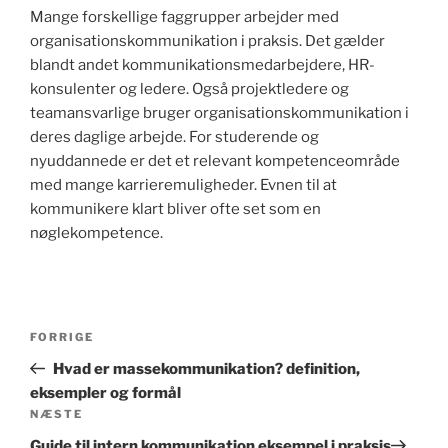
Mange forskellige faggrupper arbejder med
organisationskommunikation i praksis. Det gælder
blandt andet kommunikationsmedarbejdere, HR-
konsulenter og ledere. Også projektledere og
teamansvarlige bruger organisationskommunikation i
deres daglige arbejde. For studerende og
nyuddannede er det et relevant kompetenceområde
med mange karrieremuligheder. Evnen til at
kommunikere klart bliver ofte set som en
nøglekompetence.
Indlægsnavigation
Forrige
FORRIGE
indlæg
Hvad er massekommunikation? definition,
eksempler og formål
Næste
NÆSTE
indlæg
Guide til intern kommunikation eksempel i praksis