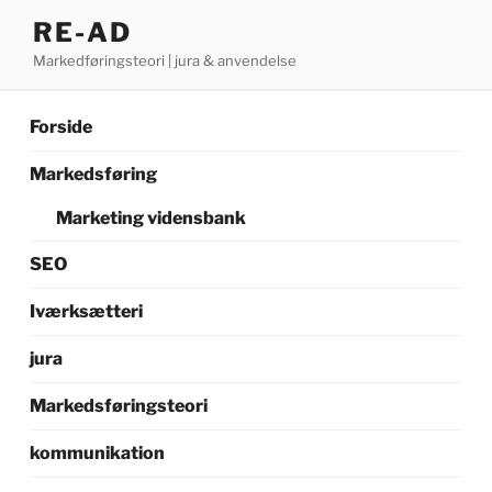
Videre
RE-AD
til
Markedføringsteori | jura & anvendelse
indhold
Forside
Markedsføring
Marketing vidensbank
SEO
Iværksætteri
jura
Markedsføringsteori
kommunikation