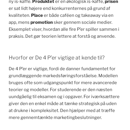
ny is-kaffe.
Produktet
er en økologisk is-kaffe,
prisen
er sat lidt højere end konkurrenternes på grund af
kvaliteten.
Place
er både caféen og takeaway via en
app, mens
promotion
sker gennem sociale medier.
Eksemplet viser, hvordan alle fire P’er spiller sammen i
praksis. Det gør teorien lettere at forstå og anvende.
Hvorfor er De 4 P’er vigtige at kende til?
De 4 P’er er vigtige, fordi de danner fundamentet for
grundlæggende markedsføringsforståelse. Modellen
bruges ofte som udgangspunkt for mere avancerede
teorier og modeller. For studerende er den næsten
uundgåelig til eksamen og i opgaver. For iværksættere
giver den en enkel måde at tænke strategisk på uden
at drukne i kompleksitet. Den hjælper med at træffe
mere gennemtænkte marketingbeslutninger.