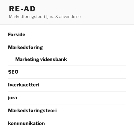
Videre
RE-AD
til
Markedføringsteori | jura & anvendelse
indhold
Forside
Markedsføring
Marketing vidensbank
SEO
Iværksætteri
jura
Markedsføringsteori
kommunikation