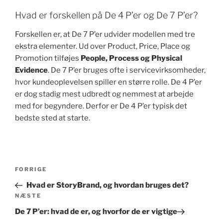
Hvad er forskellen på De 4 P’er og De 7 P’er?
Forskellen er, at De 7 P’er udvider modellen med tre
ekstra elementer. Ud over Product, Price, Place og
Promotion tilføjes
People, Process og Physical
Evidence
. De 7 P’er bruges ofte i servicevirksomheder,
hvor kundeoplevelsen spiller en større rolle. De 4 P’er
er dog stadig mest udbredt og nemmest at arbejde
med for begyndere. Derfor er De 4 P’er typisk det
bedste sted at starte.
Indlægsnavigation
Forrige
FORRIGE
indlæg
Hvad er StoryBrand, og hvordan bruges det?
Næste
NÆSTE
indlæg
De 7 P’er: hvad de er, og hvorfor de er vigtige