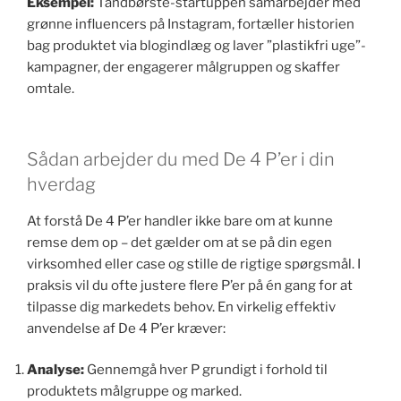
Eksempel:
Tandbørste-startuppen samarbejder med
grønne influencers på Instagram, fortæller historien
bag produktet via blogindlæg og laver ”plastikfri uge”-
kampagner, der engagerer målgruppen og skaffer
omtale.
Sådan arbejder du med De 4 P’er i din
hverdag
At forstå De 4 P’er handler ikke bare om at kunne
remse dem op – det gælder om at se på din egen
virksomhed eller case og stille de rigtige spørgsmål. I
praksis vil du ofte justere flere P’er på én gang for at
tilpasse dig markedets behov. En virkelig effektiv
anvendelse af De 4 P’er kræver:
Analyse:
Gennemgå hver P grundigt i forhold til
produktets målgruppe og marked.