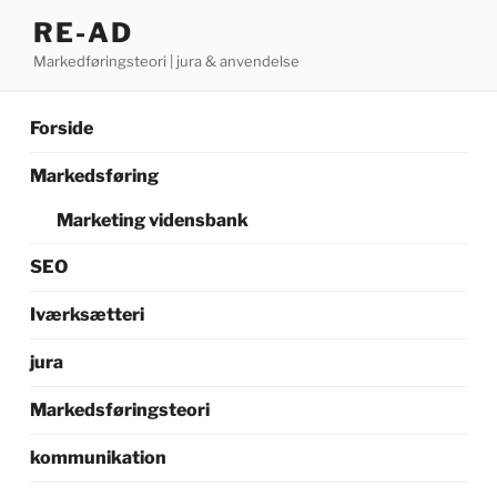
Videre
RE-AD
til
Markedføringsteori | jura & anvendelse
indhold
Forside
Markedsføring
Marketing vidensbank
SEO
Iværksætteri
jura
Markedsføringsteori
kommunikation