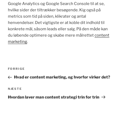
Google Analytics og Google Search Console til at se,
hvilke sider der tiltrækker besøgende. Kig også på
metrics som tid på siden, klikrater og antal
henvendelser. Det vigtigste er at koble dit indhold til
konkrete mål, såsom leads eller salg. På den måde kan
du løbende optimere og skabe mere målrettet
content
marketing
.
Indlægsnavigation
Forrige
FORRIGE
indlæg
Hvad er content marketing, og hvorfor virker det?
Næste
NÆSTE
indlæg
Hvordan laver man content strategi trin for trin