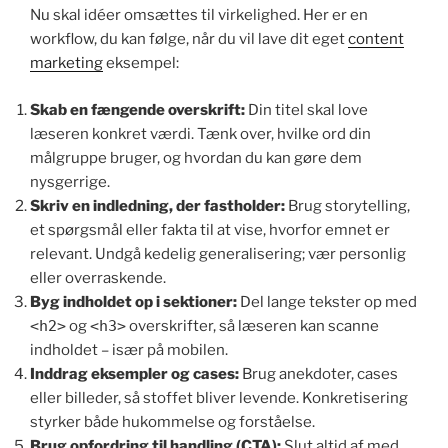
Nu skal idéer omsættes til virkelighed. Her er en
workflow, du kan følge, når du vil lave dit eget
content
marketing
eksempel:
Skab en fængende overskrift:
Din titel skal love
læseren konkret værdi. Tænk over, hvilke ord din
målgruppe bruger, og hvordan du kan gøre dem
nysgerrige.
Skriv en indledning, der fastholder:
Brug storytelling,
et spørgsmål eller fakta til at vise, hvorfor emnet er
relevant. Undgå kedelig generalisering; vær personlig
eller overraskende.
Byg indholdet op i sektioner:
Del lange tekster op med
<h2>
og
<h3>
overskrifter, så læseren kan scanne
indholdet – især på mobilen.
Inddrag eksempler og cases:
Brug anekdoter, cases
eller billeder, så stoffet bliver levende. Konkretisering
styrker både hukommelse og forståelse.
Brug opfordring til handling (CTA):
Slut altid af med,