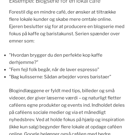
Eksempel: Blogserie for en lokal café
Forestil dig en mindre café, der ønsker at tiltrække
flere lokale kunder og skabe mere omtale online.
Ejeren beslutter sig for at producere en blogserie med
fokus på kaffe og baristakunst. Serien spænder over
emner som:
”Hvordan brygger du den perfekte kop kaffe
derhjemme?”
”Fem fejl folk begår, når de laver espresso”
”Bag kulisserne: Sådan arbejder vores baristaer”
Blogindlæggene er fyldt med tips, billeder og små
videoer, der giver læserne værdi – og naturligt fletter
caféens egne produkter og events ind. Indholdet deles
på caféens sociale medier og via et månedligt
nyhedsbrev. Ved at holde fokus på hjælp og inspiration
(ikke kun salg) begynder flere lokale at opdage caféen
online. Google belønner også caféen med bedre