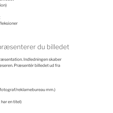
ion)
g
fleksioner
præsenterer du billedet
præsentation. Indledningen skaber
læseren. Præsentér billedet ud fra
/fotograf/reklamebureau mm.)
har en titel)