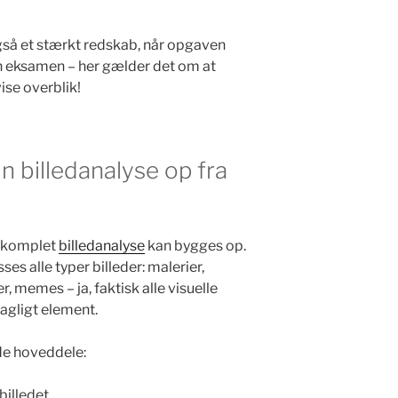
så et stærkt redskab, når opgaven
 en eksamen – her gælder det om at
se overblik!
n billedanalyse op fra
n komplet
billedanalyse
kan bygges op.
es alle typer billeder: malerier,
r, memes – ja, faktisk alle visuelle
fagligt element.
de hoveddele:
billedet