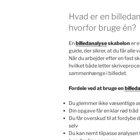
Hvad er en billeda
hvorfor bruge én?
En
billedanalyse
skabelon
er e
guide, der sikrer, at du får all
Når du arbejder efter en fast s
hvilket både letter skriveproces
sammenhænge i billedet.
Fordele ved at bruge en
billed
Du glemmer ikke væsentlige a
Din opgave får en klar rød tråd
Du får overskud til at fordybe d
selv
Du kan nemt tilpasse analysen t