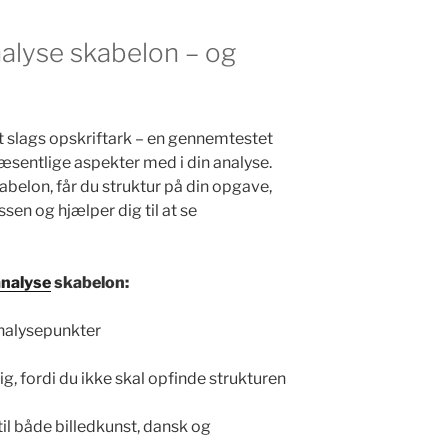
nalyse skabelon – og
t slags opskriftark – en gennemtestet
e væsentlige aspekter med i din analyse.
kabelon, får du struktur på din opgave,
sen og hjælper dig til at se
analyse
skabelon:
nalysepunkter
ig, fordi du ikke skal opfinde strukturen
il både billedkunst, dansk og