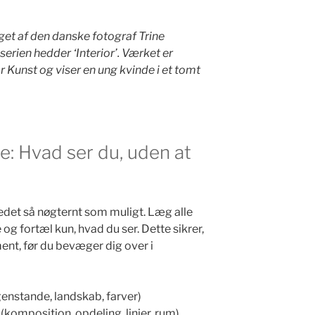
aget af den danske fotograf Trine
erien hedder ‘Interior’. Værket er
 Kunst og viser en ung kvinde i et tomt
e: Hvad ser du, uden at
ledet så nøgternt som muligt. Læg alle
e og fortæl kun, hvad du ser. Dette sikrer,
ment, før du bevæger dig over i
genstande, landskab, farver)
komposition, opdeling, linjer, rum)