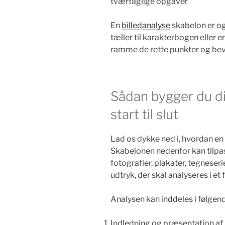
tværfaglige opgaver
En
billedanalyse
skabelon er og
tæller til karakterbogen eller
ramme de rette punkter og bevi
Sådan bygger du di
start til slut
Lad os dykke ned i, hvordan e
Skabelonen nedenfor kan tilpass
fotografier, plakater, tegneserie
udtryk, der skal analyseres i et 
Analysen kan inddeles i følgen
Indledning og præsentation af 