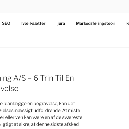
SEO
Iværksætteri
jura
Markedsføringsteori
k
vendelse
ng A/S – 6 Trin Til En
avelse
ulle planlægge en begravelse, kan det
lelsesmæssigt udfordrende. At miste
r eller ven kan være en af de sværeste
 vigtigt at sikre, at denne sidste afsked