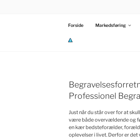
Videre
til
RE-AD
indhold
Forside
Markedsføring
Markedføringsteori | jura & an
P
r
i
v
a
t
l
Begravelsesforretni
i
v
Professionel Begr
s
p
Just når du står over for at sk
o
l
være både overvældende og fø
i
en kær bedsteforælder, forælde
t
oplevelser i livet. Derfor er det
i