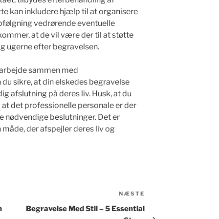
e kan inkludere hjælp til at organisere
ølgning vedrørende eventuelle
ommer, at de vil være der til at støtte
g ugerne efter begravelsen.
arbejde sammen med
 du sikre, at din elskedes begravelse
 afslutning på deres liv. Husk, at du
g at det professionelle personale er der
de nødvendige beslutninger. Det er
 måde, der afspejler deres liv og
NÆSTE
Næste
indlæg
n
Begravelse Med Stil – 5 Essential