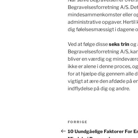
Begravelsesforretning A/S. Dett
mindesammenkomster eller opf
administrative opgaver. Hertil k
dig følelsesmæssigt i dagene o
Ved at følge disse
seks trin
og 
Begravelsesforretning A/S, kan
bliver en værdig og mindeværdig
ikke er alene i denne proces, o
for at hjælpe dig gennem alle 
vigtigt at ære den afdøde på en
indflydelse på dig og andre.
Indlægsnavigation
Forrige
FORRIGE
indlæg
10 Uundgåelige Faktorer For E