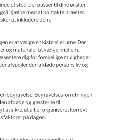
nde et sted, der passer til dine ønsker.
gså hjælpe med at kontakte præster,
nsker at inkludere dem.
en er at vælge en kiste eller urne. Der
ter og materialer at vælge imellem.
æsentere dig for forskellige muligheder
der afspejler den afdøde persons liv og
af en begravelse. Begravelsesforretningen
 den afdøde og gæsterne til
t at sikre, at alt er organiseret korrekt
ssfaktorer på dagen.
ået, tilbydes efterbehandling af