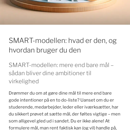
k
SMART-modellen: hvad er den, og
hvordan bruger du den
SMART-modellen: mere end bare mål –
sådan bliver dine ambitioner til
virkelighed
Drømmer du om at gøre dine mål til mere end bare
gode intentioner på en to do-liste? Uanset om du er
studerende, medarbejder, leder eller iværksætter, har
du sikkert prøvet at sætte mål, der føltes vigtige – men
som alligevel gled ud i sandet. Du er ikke alene! At
formulere mål, man rent faktisk kan (og vil) handle på,