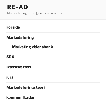
Videre
RE-AD
til
Markedføringsteori | jura & anvendelse
indhold
Forside
Markedsføring
Marketing vidensbank
SEO
Iværksætteri
jura
Markedsføringsteori
kommunikation