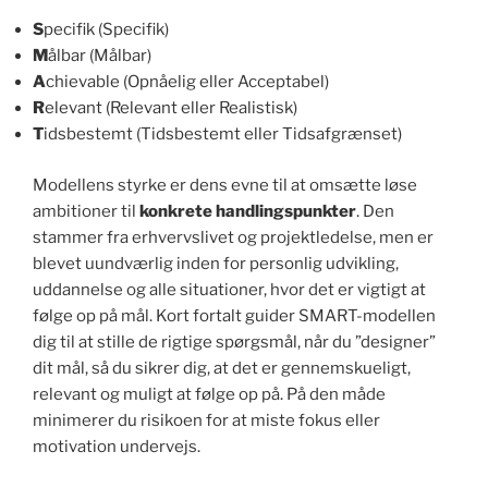
S
pecifik (Specifik)
M
ålbar (Målbar)
A
chievable (Opnåelig eller Acceptabel)
R
elevant (Relevant eller Realistisk)
T
idsbestemt (Tidsbestemt eller Tidsafgrænset)
Modellens styrke er dens evne til at omsætte løse
ambitioner til
konkrete handlingspunkter
. Den
stammer fra erhvervslivet og projektledelse, men er
blevet uundværlig inden for personlig udvikling,
uddannelse og alle situationer, hvor det er vigtigt at
følge op på mål. Kort fortalt guider SMART-modellen
dig til at stille de rigtige spørgsmål, når du ”designer”
dit mål, så du sikrer dig, at det er gennemskueligt,
relevant og muligt at følge op på. På den måde
minimerer du risikoen for at miste fokus eller
motivation undervejs.