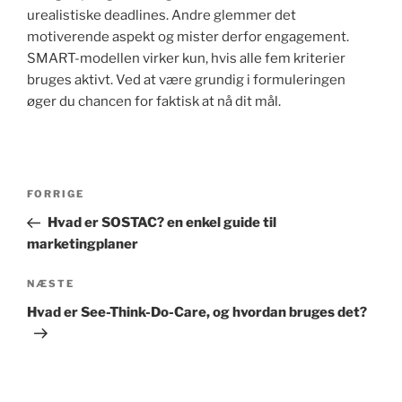
urealistiske deadlines. Andre glemmer det
motiverende aspekt og mister derfor engagement.
SMART-modellen virker kun, hvis alle fem kriterier
bruges aktivt. Ved at være grundig i formuleringen
øger du chancen for faktisk at nå dit mål.
Indlægsnavigation
Forrige
FORRIGE
indlæg
Hvad er SOSTAC? en enkel guide til
marketingplaner
Næste
NÆSTE
indlæg
Hvad er See-Think-Do-Care, og hvordan bruges det?