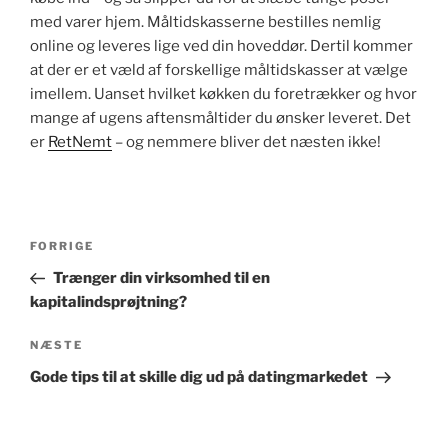
med varer hjem. Måltidskasserne bestilles nemlig
online og leveres lige ved din hoveddør. Dertil kommer
at der er et væld af forskellige måltidskasser at vælge
imellem. Uanset hvilket køkken du foretrækker og hvor
mange af ugens aftensmåltider du ønsker leveret. Det
er
RetNemt
– og nemmere bliver det næsten ikke!
Indlægsnavigation
Forrige
FORRIGE
indlæg
Trænger din virksomhed til en
kapitalindsprøjtning?
Næste
NÆSTE
indlæg
Gode tips til at skille dig ud på datingmarkedet