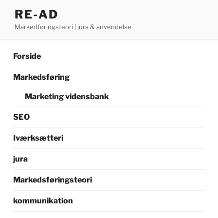
Videre
RE-AD
til
Markedføringsteori | jura & anvendelse
indhold
Forside
Markedsføring
Marketing vidensbank
SEO
Iværksætteri
jura
Markedsføringsteori
kommunikation