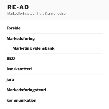
Videre
RE-AD
til
Markedføringsteori | jura & anvendelse
indhold
Forside
Markedsføring
Marketing vidensbank
SEO
Iværksætteri
jura
Markedsføringsteori
kommunikation