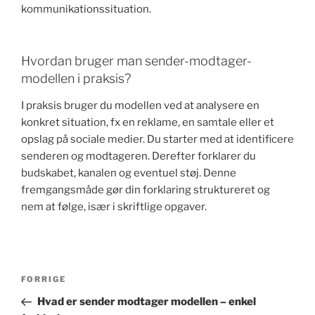
kommunikationssituation.
Hvordan bruger man sender-modtager-
modellen i praksis?
I praksis bruger du modellen ved at analysere en
konkret situation, fx en reklame, en samtale eller et
opslag på sociale medier. Du starter med at identificere
senderen og modtageren. Derefter forklarer du
budskabet, kanalen og eventuel støj. Denne
fremgangsmåde gør din forklaring struktureret og
nem at følge, især i skriftlige opgaver.
Indlægsnavigation
Forrige
FORRIGE
indlæg
Hvad er sender modtager modellen – enkel