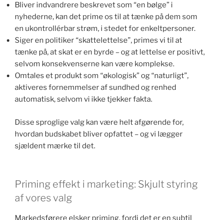
Bliver indvandrere beskrevet som “en bølge” i
nyhederne, kan det prime os til at tænke på dem som
en ukontrollérbar strøm, i stedet for enkeltpersoner.
Siger en politiker “skattelettelse”, primes vi til at
tænke på, at skat er en byrde – og at lettelse er positivt,
selvom konsekvenserne kan være komplekse.
Omtales et produkt som “økologisk” og “naturligt”,
aktiveres fornemmelser af sundhed og renhed
automatisk, selvom vi ikke tjekker fakta.
Disse sproglige valg kan være helt afgørende for,
hvordan budskabet bliver opfattet – og vi lægger
sjældent mærke til det.
Priming effekt i marketing: Skjult styring
af vores valg
Markedsførere elsker priming, fordi det er en subtil