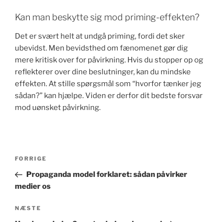
Kan man beskytte sig mod priming-effekten?
Det er svært helt at undgå priming, fordi det sker
ubevidst. Men bevidsthed om fænomenet gør dig
mere kritisk over for påvirkning. Hvis du stopper op og
reflekterer over dine beslutninger, kan du mindske
effekten. At stille spørgsmål som “hvorfor tænker jeg
sådan?” kan hjælpe. Viden er derfor dit bedste forsvar
mod uønsket påvirkning.
Indlægsnavigation
Forrige
FORRIGE
indlæg
Propaganda model forklaret: sådan påvirker
medier os
Næste
NÆSTE
indlæg