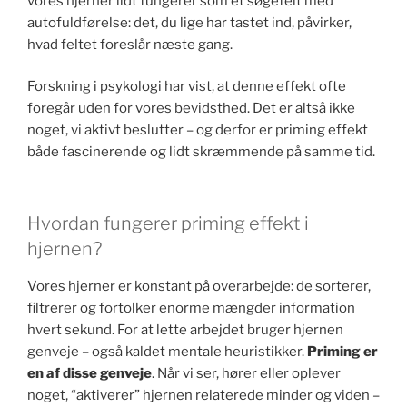
vores hjerner lidt fungerer som et søgefelt med
autofuldførelse: det, du lige har tastet ind, påvirker,
hvad feltet foreslår næste gang.
Forskning i psykologi har vist, at denne effekt ofte
foregår uden for vores bevidsthed. Det er altså ikke
noget, vi aktivt beslutter – og derfor er priming effekt
både fascinerende og lidt skræmmende på samme tid.
Hvordan fungerer priming effekt i
hjernen?
Vores hjerner er konstant på overarbejde: de sorterer,
filtrerer og fortolker enorme mængder information
hvert sekund. For at lette arbejdet bruger hjernen
genveje – også kaldet mentale heuristikker.
Priming er
en af disse genveje
. Når vi ser, hører eller oplever
noget, “aktiverer” hjernen relaterede minder og viden –