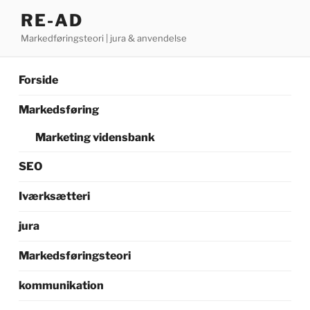
Videre
RE-AD
til
Markedføringsteori | jura & anvendelse
indhold
Forside
Markedsføring
Marketing vidensbank
SEO
Iværksætteri
jura
Markedsføringsteori
kommunikation