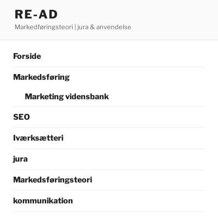
Videre
RE-AD
til
Markedføringsteori | jura & anvendelse
indhold
Forside
Markedsføring
Marketing vidensbank
SEO
Iværksætteri
jura
Markedsføringsteori
kommunikation