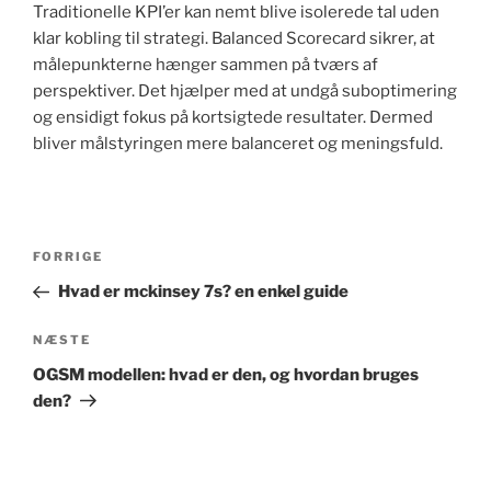
Traditionelle KPI’er kan nemt blive isolerede tal uden
klar kobling til strategi. Balanced Scorecard sikrer, at
målepunkterne hænger sammen på tværs af
perspektiver. Det hjælper med at undgå suboptimering
og ensidigt fokus på kortsigtede resultater. Dermed
bliver målstyringen mere balanceret og meningsfuld.
Indlægsnavigation
Forrige
FORRIGE
indlæg
Hvad er mckinsey 7s? en enkel guide
Næste
NÆSTE
indlæg
OGSM modellen: hvad er den, og hvordan bruges
den?