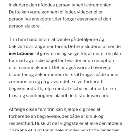
inkludere den afdødes personlighed i ceremonien.
Dette kan være gennem billeder, videoer eller
personlige anekdoter, der fanger essensen af den
person, du ære.
Trin fem handler om at tænke på detaljerne og
bekræfte arrangementerne. Dette inkluderer at sende
invitationer
til gæsterne og sørge for, at der er en plan
for mad og drikke bagefter, hvis der er en reception
eller sammenkomst. Det er også værd at overveje
blomster og dekorationer, der skal bruges både under
ceremonien og på gravstedet. En velforberedt
begivenhed vil hjælpe med at skabe en atmosfære af
trøst og samhørighed blandt de tilstedeværende.
At følge disse fem trin kan hjælpe dig med at
forberede en begravelse, der både er smuk og
respektfuld. Husk, at det vigtigste er at ære den afdøde
og skabe et rum for at dele minder og støtte hinanden i