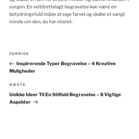
sorgen. En veltilrettelagt begravelse kan være en
betydningsfuld måde at sige farvel og skabe et varigt
minde om den, du har mistet.
Indlægsnavigation
Forrige
FORRIGE
indlæg
Inspirerende Typer Begravelse – 4 Kreative
Muligheder
Næste
NÆSTE
indlæg
Unikke Ideer Til En Stilfuld Begravelse – 8 Vigtige
Aspekter