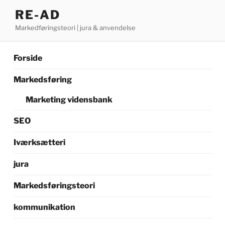
Videre
RE-AD
til
Markedføringsteori | jura & anvendelse
indhold
Forside
Markedsføring
Marketing vidensbank
SEO
Iværksætteri
jura
Markedsføringsteori
kommunikation