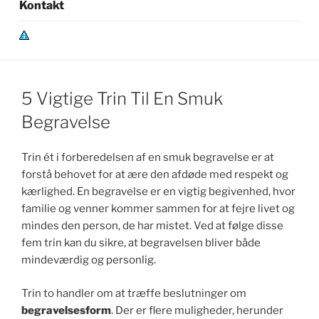
Kontakt
P
r
i
v
5 Vigtige Trin Til En Smuk
a
Begravelse
t
l
Trin ét i forberedelsen af en smuk begravelse er at
i
forstå behovet for at ære den afdøde med respekt og
v
kærlighed. En begravelse er en vigtig begivenhed, hvor
s
familie og venner kommer sammen for at fejre livet og
p
mindes den person, de har mistet. Ved at følge disse
o
fem trin kan du sikre, at begravelsen bliver både
l
mindeværdig og personlig.
i
Trin to handler om at træffe beslutninger om
t
begravelsesform
. Der er flere muligheder, herunder
i