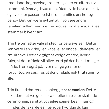
traditionel begravelse, kremering eller en alternativ
k
ceremoni. Overvej, hvad den afdøde ville have ønsket,
og hvad der passer bedst til din families ønsker og
behov. Det kan være nyttigt at involvere andre
familiemedlemmer i denne proces for at sikre, at alles
stemmer bliver hørt.
Trin tre omfatter valg af sted for begravelsen. Dette
kan være i en kirke, i en kapel eller endda udendørs i en
smuk have. Det er vigtigt at vælge et sted, hvor du
føler, at den afdøde vil blive æret på den bedst mulige
måde. Tænk også på, hvor mange gæster der
forventes, og sørg for, at der er plads nok til at rumme
alle.
Trin fire indebærer at planlægge
ceremonien
. Dette
inkluderer at vælge en præst eller taler, der skal lede
ceremonien, samt at udvælge sange, læsninger og
minder, der skal deles. Tænk på, hvordan du kan